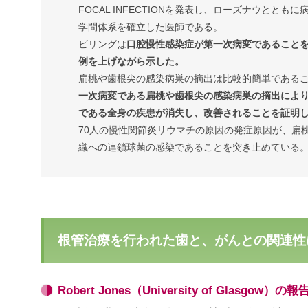
FOCAL INFECTIONを発表し、ローズナウととも
学問体系を確立した医師である。
ビリングは
口腔慢性感染症が第一次病変であること
例を上げながら示した。
扁桃や歯根尖の感染病巣の摘出は比較的簡単である
一次病変である扁桃や歯根尖の感染病巣の摘出によ
である全身の疾患が消失し、改善されることを証明
70人の慢性関節炎リウマチの原因の発症原因が、扁
織への連鎖球菌の感染であることを突き止めている
根管治療を行われた歯と、がんとの関連性
Robert Jones（University of Glasgow）の報