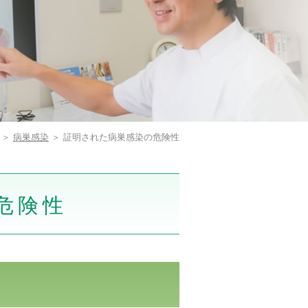
＞
病巣感染
＞ 証明された病巣感染の危険性
危険性