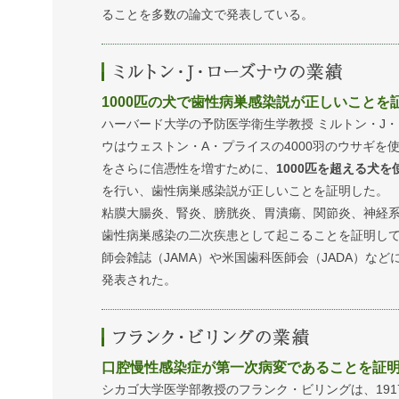
ることを多数の論文で発表している。
1000匹の犬で歯性病巣感染説が正しいことを
ハーバード大学の予防医学衛生学教授 ミルトン・J
ウはウェストン・A・プライスの4000羽のウサギを
をさらに信憑性を増すために、
1000匹を超える犬を
を行い、歯性病巣感染説が正しいことを証明した。
粘膜大腸炎、腎炎、膀胱炎、胃潰瘍、関節炎、神経
歯性病巣感染の二次疾患として起こることを証明し
師会雑誌（JAMA）や米国歯科医師会（JADA）など
発表された。
口腔慢性感染症が第一次病変であることを証
シカゴ大学医学部教授のフランク・ビリングは、191