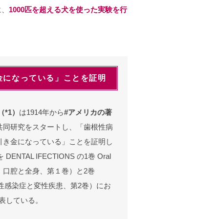
に、
1000匹を超える犬を使った実験を行
金になっている」ことを証明
*1）
は1914年から
#アメリカの著
共同研究をスタートし、「歯根性病
引き金になっている」ことを証明し
NTAL IFECTIONS の1巻 Oral
感染症、口腔と全身、第１巻）と2巻
ases（歯性感染症と変性疾患、第2巻）にお
発表している。