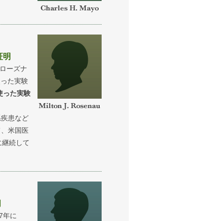
証明
・ローズナ
使った実験
使った実験
系疾患など
て、米国医
に継続して
明
7年に