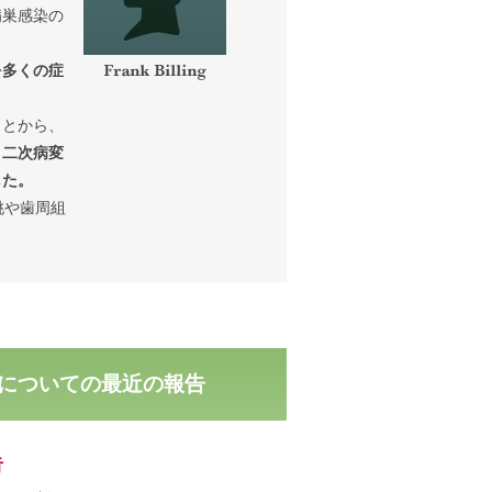
に病巣感染の
を多くの症
ことから、
り二次病変
した。
桃や歯周組
。
についての最近の報告
告