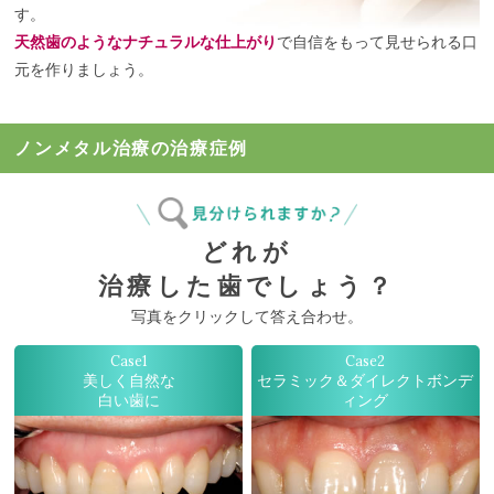
す。
天然歯のようなナチュラルな仕上がり
で自信をもって見せられる口
元を作りましょう。
ノンメタル治療の治療症例
どれが
治療した歯でしょう？
写真をクリックして答え合わせ。
Case1
Case2
美しく自然な
セラミック＆ダイレクトボンデ
白い歯に
ィング