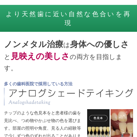
より天然歯に近い自然な色合いを再
現
ノンメタル治療
身体への優しさ
は
見映えの美しさ
と
の両方を目指しま
す。
多くの歯科医院で採用している方法
チップのような色見本をと患者様の歯を
見比べ、つめ物やかぶせ物の色を選びま
す。部屋の照明や角度、見る人の経験等
で少しずつ色のずれが出ることがありま