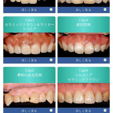
詳しく見る
詳しく見る
Case3
Case4
セラミッククラウン＆ラミネー
破折症例
トべニア
詳しく見る
詳しく見る
Case5
Case6
摩耗のある症例
ジルコニア
セラミッククラウン
詳しく見る
詳しく見る