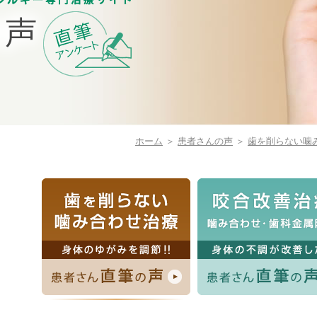
ホーム
＞
患者さんの声
＞
歯を削らない噛